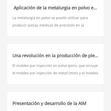
la inyección de plástico y la metalurgia en polvo.
​ Aplicación de la metalurgia en polvo en la producción de piezas médicas de precisión
La metalurgia en polvo se puede utilizar para
producir piezas médicas de precisión en la
industria médica, como implantes, prótesis e
instrumentos clave de rendimiento.
Una revolución en la producción de piezas de masa de precisión en moldeo por inyección de polvo (pim)
El moldeo por inyección en polvo (pim), que incluye
el moldeo por inyección de metal (mim) y el moldeo
por inyección de cerámica (cim), es una tecnología
de fabricación avanzada para la producción de
componentes de malla complejos y grandes.
Presentación y desarrollo de la AIM