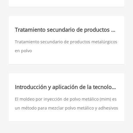
Tratamiento secundario de productos metalúrgicos en polvo
Tratamiento secundario de productos metalúrgicos
en polvo
Introducción y aplicación de la tecnología MIM
El moldeo por inyección de polvo metálico (mim) es
un método para mezclar polvo metálico y adhesivos
para el moldeo por inyección. Los productos
moldeados por inyección serán desengrasados y