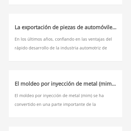
compuestos y diversos productos mediante moldeo
y sinterización a partir de polvo metálico o una
mezcla de polvo metálico (o polvo metálico y no
metálico) como materia prima.
La exportación de piezas de automóviles de China debe superar cinco obstáculos principales
En los últimos años, confiando en las ventajas del
rápido desarrollo de la industria automotriz de
china, la industria de piezas automotrices de China
se ha desarrollado rápidamente. Como uno de los
factores importantes para mantener un desarrollo
sostenido y saludable
El moldeo por inyección de metal (mim) se ha desarrollado constantemente en los últimos años.
El moldeo por inyección de metal (mim) se ha
convertido en una parte importante de la
metalurgia en polvo y se ha desarrollado
constantemente en los últimos años. Es una
tecnología de moldeo que combina las ventajas de