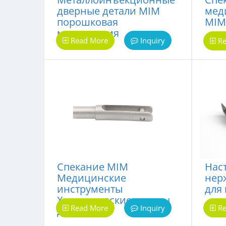
дверные детали MIM
мед
порошковая
MIM
металлургия
Read More
Inquiry
Re
Спекание MIM
Нас
Медицинские
нер
инструменты
для
Хирургические щипцы
Read More
Inquiry
Re
детали