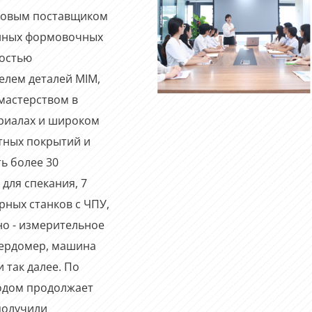
ровым поставщиком
нных формовочных
ностью
лем деталей MIM,
мастерством в
ериалах и широком
тных покрытий и
ь более 30
для спекания, 7
ных станков с ЧПУ,
но - измерительное
вердомер, машина
 так далее. По
водом продолжает
получили