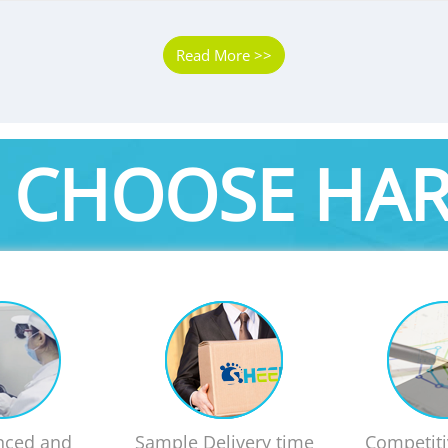
Read More >>
 CHOOSE HAR
nced and
Sample Delivery time
Competiti