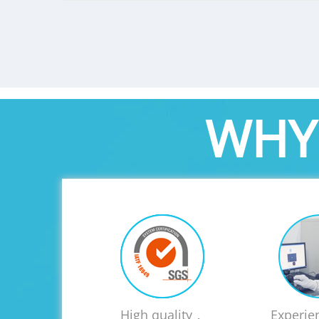
WHY
High quality，
Experie