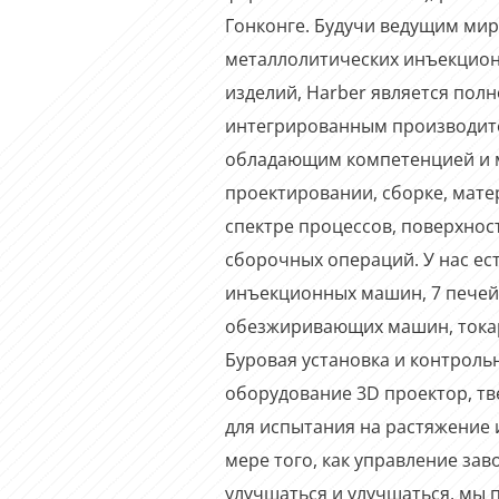
Гонконге. Будучи ведущим ми
металлолитических инъекцио
изделий, Harber является пол
интегрированным производите
обладающим компетенцией и 
проектировании, сборке, мат
спектре процессов, поверхнос
сборочных операций. У нас ест
инъекционных машин, 7 печей 
обезжиривающих машин, токар
Буровая установка и контроль
оборудование 3D проектор, т
для испытания на растяжение и
мере того, как управление за
улучшаться и улучшаться, мы 