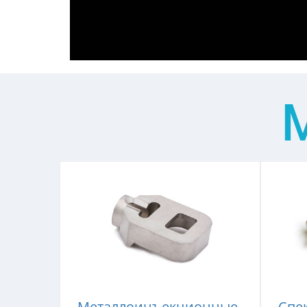
Металлоинъекционные
Спе