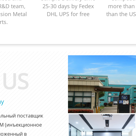
 R&D team,
25-30 days by Fedex
more than
ision Metal
DHL UPS for free
than the US
rts.
 US
ny
обальный поставщик
IM (инъекционное
ложенный в