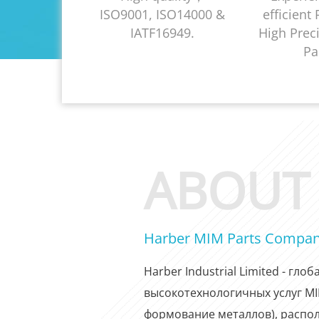
ISO9001, ISO14000 &
efficient
IATF16949.
High Prec
Pa
ABOUT
Harber MIM Parts Compa
Harber Industrial Limited - гл
высокотехнологичных услуг M
формование металлов), распо