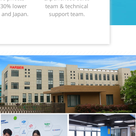
 30% lower
team & technical
 and Japan.
support team.