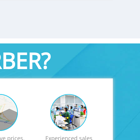
BER?
ve prices,
Experienced sales