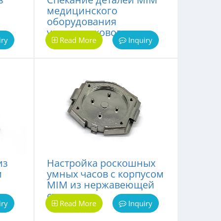
медицинского
оборудования
ультразвукового
iry
Read More
Inquiry
скальпеля
из
Настройка роскошных
и
умных часов с корпусом
MIM из нержавеющей
стали
iry
Read More
Inquiry