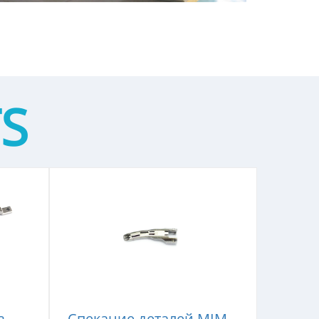
S
з
Спекание деталей MIM