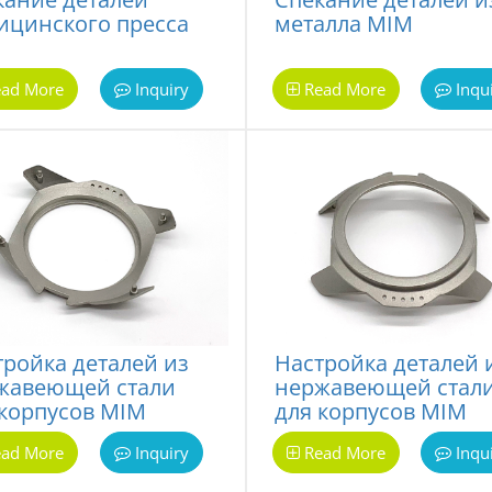
ицинского пресса
металла MIM
ad More
Inquiry
Read More
Inqu
тройка деталей из
Настройка деталей 
жавеющей стали
нержавеющей стал
 корпусов MIM
для корпусов MIM
ad More
Inquiry
Read More
Inqu