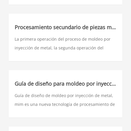
complejos de moldeo por inyección de metales. Hay
varios materiales disponibles para moldeo por
inyección de metal:
Procesamiento secundario de piezas metálicas mim
La primera operación del proceso de moldeo por
inyección de metal, la segunda operación del
proceso de moldeo por inyección de metal, aquí se
presta atención a la segunda operación común
para piezas metálicas mim
Guía de diseño para moldeo por inyección de metal
Guía de diseño de moldeo por inyección de metal,
mim es una nueva tecnología de procesamiento de
moldeo cercano a la red de piezas metálicas
formada por la introducción de la moderna
tecnología de moldeo por inyección de plástico en