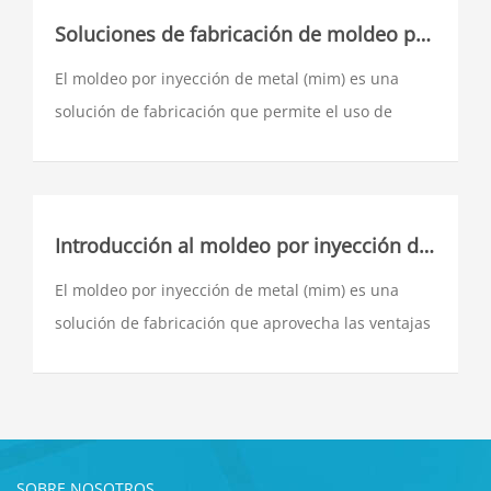
el campo de la metalurgia en polvo, y es una alta
Soluciones de fabricación de moldeo por inyección de metal (mim)
tecnología que se ha desarrollado rápidamente en
El moldeo por inyección de metal (mim) es una
la disciplina de la metalurgia en polvo y el campo
solución de fabricación que permite el uso de
industrial en los últimos años.
piezas complejas de moderada a grande (entre
10.000 y más de 2.000 millones de piezas al año)
producidas en polvo metálico fino (20 micras). El
mim es capaz de transformar conceptos y diseños
Introducción al moldeo por inyección de metal (mim)
complejos en la producción a gran escala de
El moldeo por inyección de metal (mim) es una
productos de alta precisión y forma neta.
solución de fabricación que aprovecha las ventajas
del moldeo por inyección. El mim utiliza polvo
metálico fino (20 micras), capaz de transformar
conceptos y diseños complejos en productos de
malla de alta precisión y geometría compleja.
SOBRE NOSOTROS