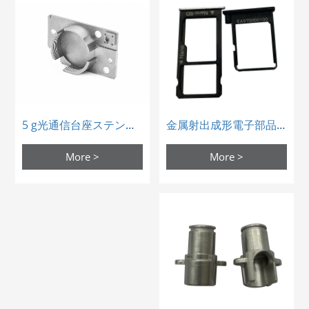
金属射出成形電子部品mimsimカード部品
5 g光通信台座ステンレス部品金属粉末注入
More >
More >