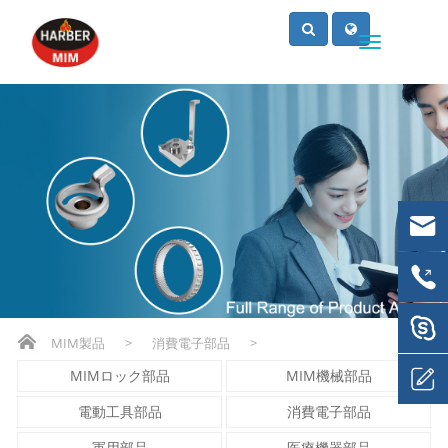
MIM製品
>
消費電子部品
>
MIMロック部品
MIM機械部品
電動工具部品
消費電子部品
軍用部品
医療機器部品