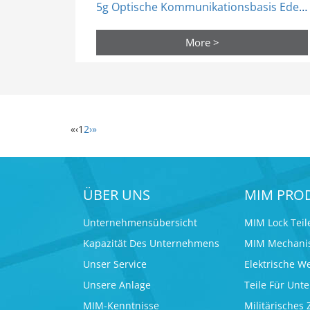
5g Optische Kommunikationsbasis Edelstahl Teile Metall Pulver Injektion
More >
«
‹
1
2
›
»
ÜBER UNS
MIM PRO
Unternehmensübersicht
MIM Lock Teil
Kapazität Des Unternehmens
MIM Mechanis
Unser Service
Elektrische W
Unsere Anlage
Teile Für Unt
MIM-Kenntnisse
Militärisches