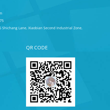
om
275
6 Shichang Lane, Xiaobian Second Industrial Zone,
QR CODE