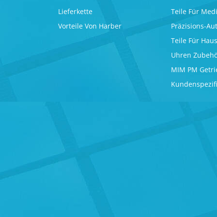
Lieferkette
Teile Für Med
Vorteile Von Harber
Präzisions-Aut
Teile Für Hau
Uhren Zubeh
MIM PM Getrie
Kundenspezifi