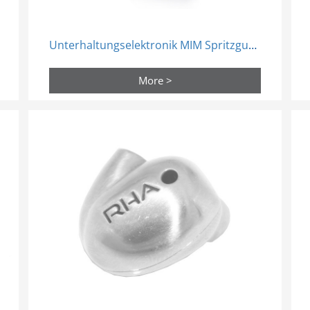
Unterhaltungselektronik MIM Spritzguss geformte strukturelle Teile
More >