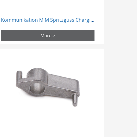
Kommunikation MIM Spritzguss Charging Base Welle Scharnier Teile
More >