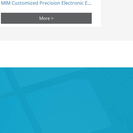
MIM Customized Precision Electronic Earphone Drehwelle
More >