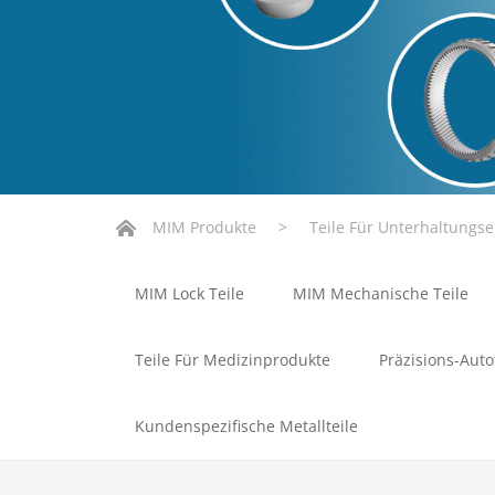
MIM Produkte
>
Teile Für Unterhaltungse
MIM Lock Teile
MIM Mechanische Teile
Teile Für Medizinprodukte
Präzisions-Auto
Kundenspezifische Metallteile