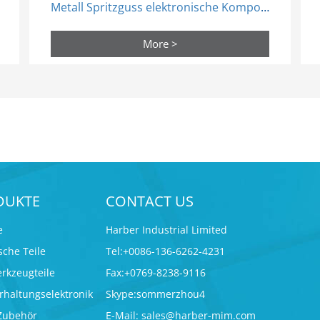
Metall Spritzguss elektronische Komponente Mim Sim Card Teil
More >
DUKTE
CONTACT US
e
Harber Industrial Limited
che Teile
Tel:+0086-136-6262-4231
erkzeugteile
Fax:+0769-8238-9116
erhaltungselektronik
Skype:sommerzhou4
 Zubehör
E-Mail:
sales@harber-mim.com