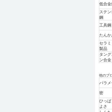
低合金
ステン
鋼
工具鋼
たんか
セラミ
製品
タング
ン合金
他のプ
パラメ
密
ひっぱ
よさ
しんち