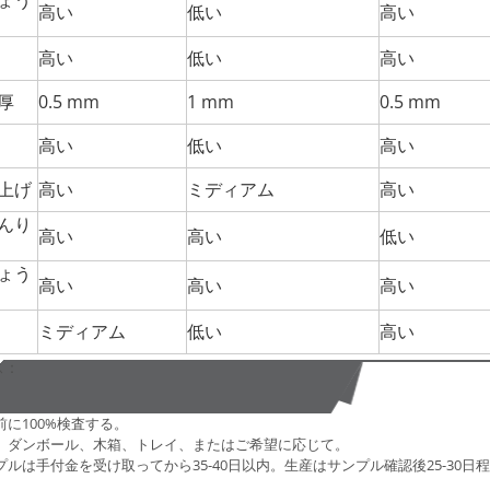
高い
低い
高い
高い
低い
高い
厚
0.5 mm
1 mm
0.5 mm
高い
低い
高い
上げ
高い
ミディアム
高い
んり
高い
高い
低い
ょう
高い
高い
高い
ミディアム
低い
高い
ス：
前に100%検査する。
、ダンボール、木箱、トレイ、またはご希望に応じて。
プルは手付金を受け取ってから35-40日以内。生産はサンプル確認後25-30日