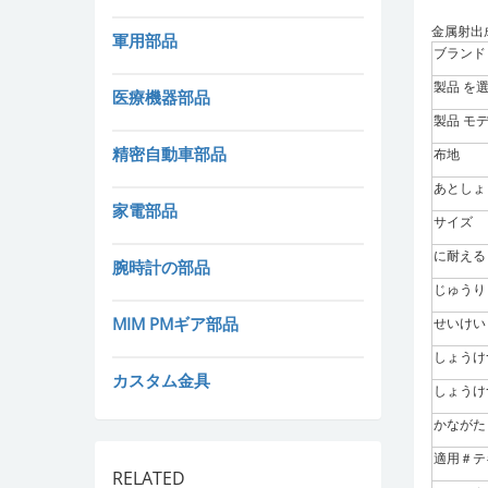
金属射出
軍用部品
ブランド
製品 を
医療機器部品
製品
モ
精密自動車部品
布地
あとしょ
家電部品
サイズ
に耐える
腕時計の部品
じゅうり
MIM PMギア部品
せいけい
しょうけ
カスタム金具
しょうけ
かながた
適用＃テ
RELATED