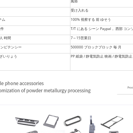
風俗
受け入れる
テム
100% 視察する 前 ゆそう
条件
T/T にある シーン
Paypal， 西部 コ
人 時間
7～15営業日
コンピテンシー
500000 ブロックブロック 毎
月
ざいりょう
PP 紙袋 / 静電気防止 映画 / 静電気