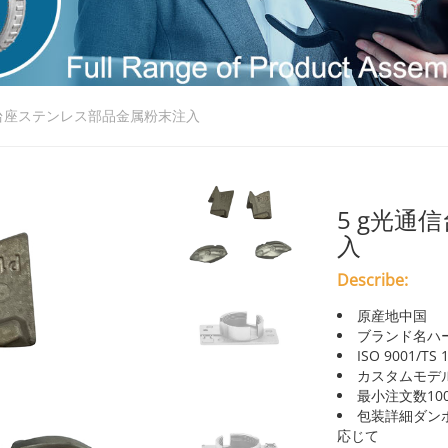
信台座ステンレス部品金属粉末注入
5 g光通
入
Describe:
原産地中国
ブランド名ハ
ISO 9001/TS
カスタムモデ
最小注文数1000
包装詳細ダン
応じて