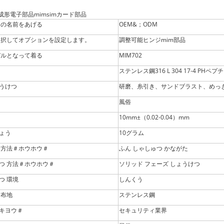
成形電子部品mimsimカード部品
 の名前をあげる
OEM&；ODM
選択してオプションを設定します。
調整可能ヒンジmim部品
デルとなって着る
MIM702
ステンレス鋼316 L 304 17-4 PHペプチド 
うけつ
研磨、糸引き、サンドブラスト、めっ
風俗
10mm±（0.02-0.04）mm
ょう
10グラム
 方法＃ホウホウ＃
ふん しゃしゅつ かながた
つ 方法＃ホウホウ＃
ソリッド フェーズ しょうけつ
つ 環境
しんくう
 布地
ステンレス鋼
キヨウ＃
セキュリティ業界