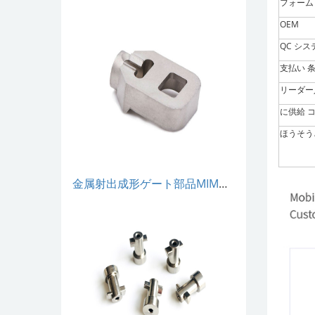
フォーム
OEM
QC シス
支払い 
リーダー
に供給 
ほうそう
金属射出成形ゲート部品MIM粉末冶金