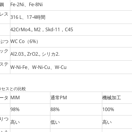
鋼
Fe-2Ni、Fe-8Ni
レス
316 L、17-4時間
42CrMo
4.
, M2，Skd-11，C45
ぶつ
WC Co（6%）
ック
Al
2.
0
3.
, ZrO
2.
, シリカ
2.
ステ
W-Ni-Fe、W-Ni-Cu、W-Cu
ロセスとの比較
ータ
MIM
通常PM
機械加工
98%
88%
100%
りつ
高い
低い
高い
ょう