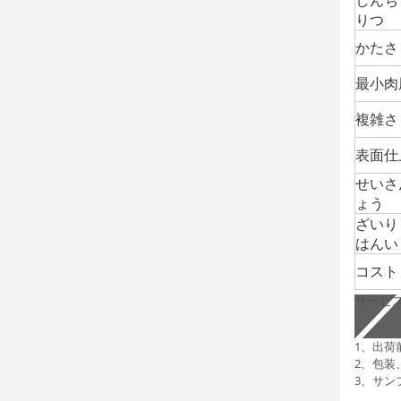
りつ
かたさ
最小肉
複雑さ
表面仕
せいさ
ょう
ざいり
はんい
コスト
サービ
1、出荷
2、包装
3、サン