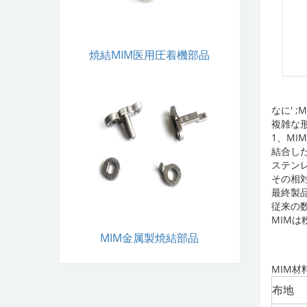
焼結MIM医用圧着機部品
なに' 
複雑な
1、M
結合し
ステン
その相
最終製
従来の
MIM
MIM金属製焼結部品
MIM材
布地