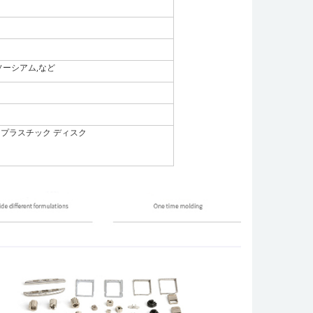
ンソーシアム
,など
防止 プラスチック ディスク