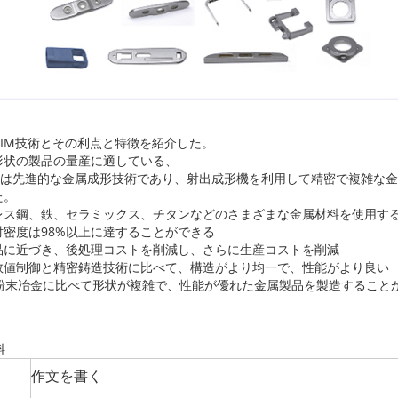
;MIM技術とその利点と特徴を紹介した。
形状の製品の量産に適している、
IMは先進的な金属成形技術であり、射出成形機を利用して精密で複雑な
た。
レス鋼、鉄、セラミックス、チタンなどのさまざまな金属材料を使用す
対密度は98%以上に達することができる
品に近づき、後処理コストを削減し、さらに生産コストを削減
数値制御と精密鋳造技術に比べて、構造がより均一で、性能がより良い
は粉末冶金に比べて形状が複雑で、性能が優れた金属製品を製造すること
料
作文を書く