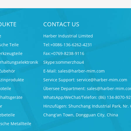
DUKTE
CONTACT US
e
Harber Industrial Limited
che Teile
Tel:+0086-136-6262-4231
erkzeugteile
Fax:+0769-8238-9116
erhaltungselektronik
Skype:sommerzhou4
 Zubehör
E-Mail:
sales@harber-mim.com
izinprodukte
Service Support:
service@harber-mim.com
oteile
Übersee Department:
sales@harber-mim.c
shaltsgeräte
WhatsApp/WeChat/Telefon: (86) 134-8070-9
ör
Hinzufügen: Shunchang Industrial Park, Nr. 
beteile
Chang'an Town, Dongguan City, China
sche Metallteile