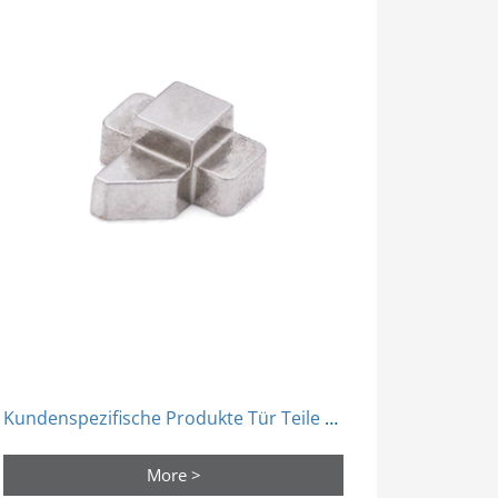
Kundenspezifische Produkte Tür Teile Bolzen Lock Zunge Pulver Metallurgie Form
More >