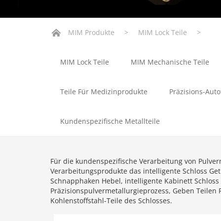
MIM Produkte
>
MIM Lock Teile
>
MIM Lock Teile
MIM Mechanische Teile
Teile Für Medizinprodukte
Präzisions-Auto
Kundenspezifische Metallteile
Für die kundenspezifische Verarbeitung von Pulverm
Verarbeitungsprodukte das intelligente Schloss Getri
Schnapphaken Hebel, intelligente Kabinett Schloss Te
Präzisionspulvermetallurgieprozess, Geben Teilen 
Kohlenstoffstahl-Teile des Schlosses.