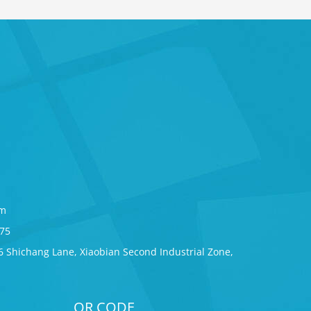
om
275
6 Shichang Lane, Xiaobian Second Industrial Zone,
QR CODE