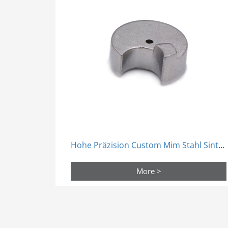
Hohe Präzision Custom Mim Stahl Sinter Prozess Teile Pulver Metallurgie
More >