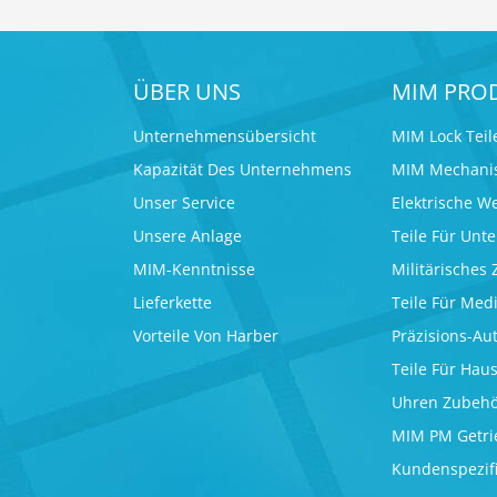
ÜBER UNS
MIM PRO
Unternehmensübersicht
MIM Lock Teil
Kapazität Des Unternehmens
MIM Mechanis
Unser Service
Elektrische W
Unsere Anlage
Teile Für Unt
MIM-Kenntnisse
Militärisches
Lieferkette
Teile Für Med
Vorteile Von Harber
Präzisions-Aut
Teile Für Hau
Uhren Zubeh
MIM PM Getrie
Kundenspezifi