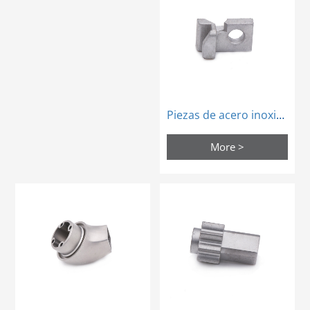
Piezas de acero inoxidable metalúrgico en polvo piezas antirrobo para automóviles
More >