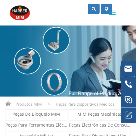
Produtos MIM
>
Peças Para Dispositivos Médicos
>
Peças De Bloqueio MIM
MIM Peças Mecânicas
Peças Para Ferramentas Eléctricas
Peças Electrónicas De Consumo
Acessório Militar
Peças Para Dispositivos Médicos