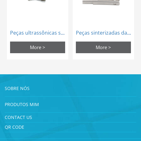
Peças ultrassônicas sinterizadas do Scalpel do instrumento médico de MIM
Peças sinterizadas da forceps da cirurgia do instrumento médico de MIM
More >
More >
SOBRE NÓS
PRODUTOS MIM
CONTACT US
QR CODE